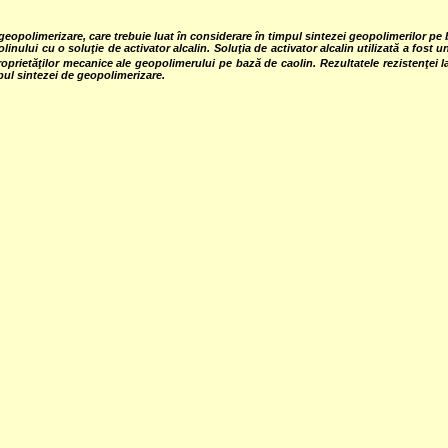
 geopolimerizare, care trebuie luat în considerare în timpul sintezei geopolimerilor pe 
nului cu o soluţie de activator alcalin. Soluţia de activator alcalin utilizată a fost
oprietăţilor mecanice ale geopolimerului pe bază de caolin. Rezultatele rezistenţe
pul sintezei de geopolimerizare.