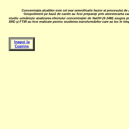
Concentraţia alcaliilor este cel mai semnificativ factor al procesului de
Geopolimerii pe bază de caolin au fost preparaţi prin amestecarea caoli
studiu urmăreşte analizarea efectului concentraţiei de NaOH (6-14M) asupra pr
XRD şi FTIR au fost realizate pentru studierea transformărilor care au loc în tim
Inapoi la
Cuprins