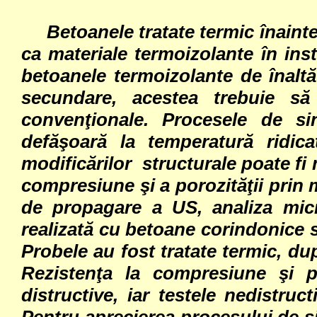
Betoanele tratate termic înaint
ca materiale termoizolante în inst
betoanele termoizolante de înalt
secundare, acestea trebuie să 
convenţionale. Procesele de sin
defăşoară la temperatură ridic
modificărilor structurale poate fi
compresiune şi a porozităţii prin 
de propagare a US, analiza micr
realizată cu betoane corindonice 
Probele au fost tratate termic, du
Rezistenţa la compresiune şi 
distructive, iar testele nedistruc