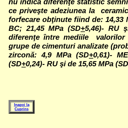
nu indică diferenţe statistic semni
ce priveşte adeziunea la ceramica 
forfecare obţinute fiind de:
14,33
BC; 21,45 MPa (SD
+
5,46)- RU 
diferenţe între mediile valorilor
grupe de cimenturi analizate (prob
zirconă:
4,9 MPa (SD
+
0,61)- M
(SD
+
0,24)- RU şi de 15,65 MPa (S
Inapoi la
Cuprins