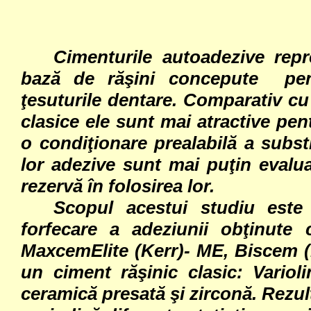
Cimenturile autoadezive repr
bază de răşini concepute pen
ţesuturile dentare. Comparativ cu
clasice ele sunt mai atractive pen
o condiţionare prealabilă a substr
lor adezive sunt mai puţin evalua
rezervă în folosirea lor.
Scopul acestui studiu este
forfecare a adeziunii obţinute 
MaxcemElite (Kerr)- ME, Biscem 
un ciment răşinic clasic: Variol
ceramică presată şi zirconă. Rezul